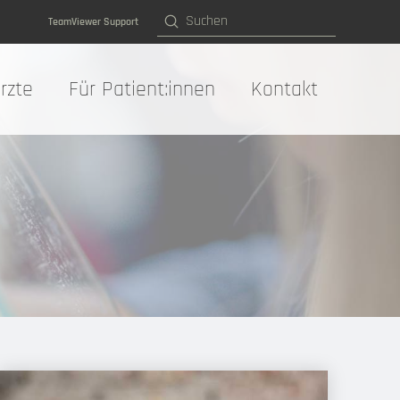
Submit
TeamViewer Support
Search
rzte
Für Patient:innen
Kontakt